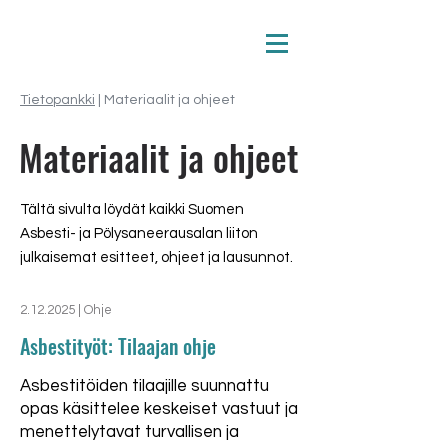
Tietopankki
| Materiaalit ja ohjeet
Materiaalit ja ohjeet
Tältä sivulta löydät kaikki Suomen
Asbesti- ja Pölysaneerausalan liiton
julkaisemat esitteet, ohjeet ja lausunnot.
2.12.2025
| Ohje
Asbestityöt: Tilaajan ohje
Asbestitöiden tilaajille suunnattu
opas käsittelee keskeiset vastuut ja
menettelytavat turvallisen ja