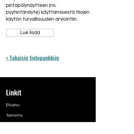
pintapölynäytteen (ns.
pyyhintänäyte) käyttämisestä tilojen
käytön turvallisuuden arviointiin.
Lue lisää
< Takaisin tietopankkiin
Linkit
Etusivu
Toiminta
Jäsenet