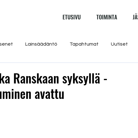
ETUSIVU
TOIMINTA
JÄ
senet
Lainsäädäntö
Tapahtumat
Uutiset
ka Ranskaan syksyllä -
uminen avattu