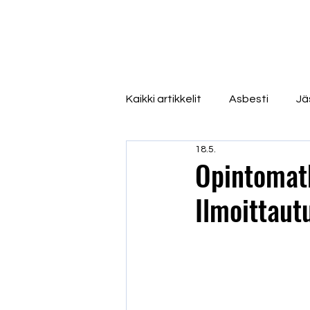
Kaikki artikkelit
Asbesti
Jä
18.5.
Opintomat
Ilmoittaut