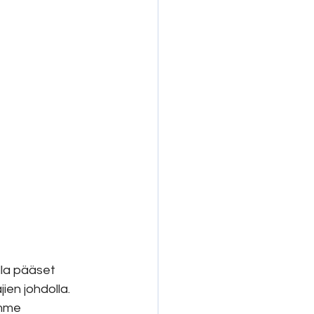
lla pääset 
en johdolla. 
mme 