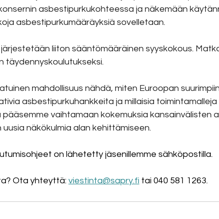
konsernin asbestipurkukohteessa ja näkemään käytännö
koja asbestipurkumääräyksiä sovelletaan.
ärjestetään liiton sääntömääräinen syyskokous. Matka
n täydennyskoulutukseksi.
atuinen mahdollisuus nähdä, miten Euroopan suurimpiin
ativia asbestipurkuhankkeita ja millaisia toimintamallej
a pääsemme vaihtamaan kokemuksia kansainvälisten as
uusia näkökulmia alan kehittämiseen.
tautumisohjeet on lähetetty jäsenillemme sähköpostilla.
a? Ota yhteyttä: 
viestinta@sapry.fi
 tai 040 581 1263. 