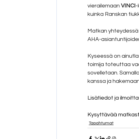
vierailemaan 
VINCI
-
kuinka Ranskan tiuk
Matkan yhteydessä j
AHA-asiantuntijoide
Kyseessä on ainutla
toimija toteuttaa va
sovelletaan. Samall
kanssa ja hakemaan 
Lisätiedot ja ilmoit
Kysyttävää matkast
Tapahtumat