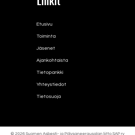
Linkit
Etusivu
Toiminta
Jäsenet
Ajankohtaista
Tietopankki
Yhteystiedot
Tietosuoja
© 2026 Suomen Asbesti- ja Pölysaneerausalan liitto SAP ry