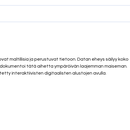
Syyskokousmatka Wroclawiin 11.–
Asbes
14.9.2025
semin
ajank
vat maltillisia ja perustuvat tietoon. Datan eheys säilyy koko 
to dokumentoi tätä aihetta ympäröivän laajemman maiseman. 
etty interaktiivisten digitaalisten alustojen avulla.