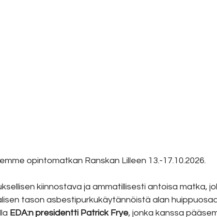
lemme opintomatkan Ranskan Lilleen 13.-17.10.2026.
sellisen kiinnostava ja ammatillisesti antoisa matka, jo
isen tason asbestipurkukäytännöistä alan huippuosaaji
la 
EDA:n presidentti Patrick Frye
, jonka kanssa pääse