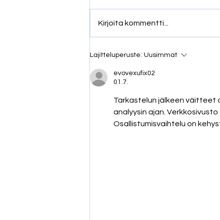
Kirjoita kommentti...
Asbesti ja haitta-aineet 2026 -
Lajitteluperuste:
Uusimmat
seminaari kokosi jälleen alan
evovexufix02
toimijat ajankohtaisten teemojen
01.7.
äärelle
Tarkastelun jälkeen väitteet o
analyysin ajan. Verkkosivus
Osallistumisvaihtelu on kehyst