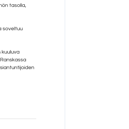
n tasolla, 
 soveltuu 
 kuuluva 
a Ranskassa 
iantuntijoiden 