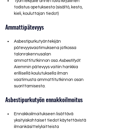
Työntekijälle annettava kirjallinen 
todistus opetuksesta (sisältö, kesto, 
kieli, kouluttajan tiedot)
Ammattipätevyys
Asbestipurkutyöntekijän 
pätevyysvaatimuksena jatkossa 
talonrakennusalan 
ammattitutkinnon osa 
Asbestityöt
. 
Aiemmin pätevyys voitiin hankkia 
erillisellä koulutuksella ilman 
vaatimusta ammattitutkinnon osan 
suorittamisesta.
Asbestipurkutyön ennakkoilmoitus
Ennakkoilmoitukseen lisättävä 
yksityiskohtaiset tiedot käytettävistä 
ilmankäsittelylaitteista