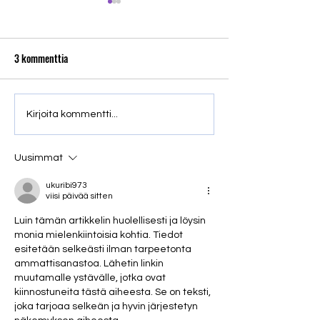
3 kommenttia
Asbestityötä koskevan
Uusi F-kaasuasetu
Kirjoita kommentti...
lainsäädännön uudistukset
eristeiden purku- j
vuosina 2025–2026
käsittelykäytäntöj
Uusimmat
ukuribi973
viisi päivää sitten
Luin tämän artikkelin huolellisesti ja löysin 
monia mielenkiintoisia kohtia. Tiedot 
esitetään selkeästi ilman tarpeetonta 
ammattisanastoa. Lähetin linkin 
muutamalle ystävälle, jotka ovat 
kiinnostuneita tästä aiheesta. Se on teksti, 
joka tarjoaa selkeän ja hyvin järjestetyn 