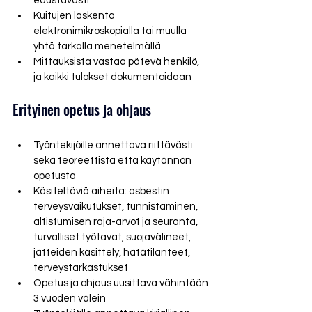
edustavasti
Kuitujen laskenta 
elektronimikroskopialla tai muulla 
yhtä tarkalla menetelmällä
Mittauksista vastaa pätevä henkilö, 
ja kaikki tulokset dokumentoidaan
Erityinen opetus ja ohjaus
Työntekijöille annettava riittävästi 
sekä teoreettista että käytännön 
opetusta
Käsiteltäviä aiheita: asbestin 
terveysvaikutukset, tunnistaminen, 
altistumisen raja-arvot ja seuranta, 
turvalliset työtavat, suojavälineet, 
jätteiden käsittely, hätätilanteet, 
terveystarkastukset
Opetus ja ohjaus uusittava vähintään 
3 vuoden välein