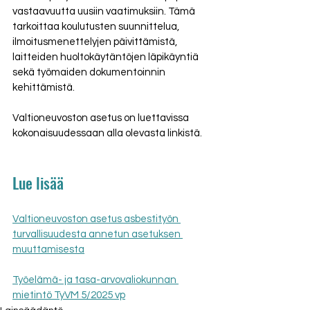
vastaavuutta uusiin vaatimuksiin. Tämä 
tarkoittaa koulutusten suunnittelua, 
ilmoitusmenettelyjen päivittämistä, 
laitteiden huoltokäytäntöjen läpikäyntiä 
sekä työmaiden dokumentoinnin 
kehittämistä. 
Valtioneuvoston asetus on luettavissa 
kokonaisuudessaan alla olevasta linkistä. 
Lue lisää
Valtioneuvoston asetus asbestityön 
turvallisuudesta annetun asetuksen 
muuttamisesta
Työelämä- ja tasa-arvovaliokunnan 
mietintö TyVM 5/2025 vp