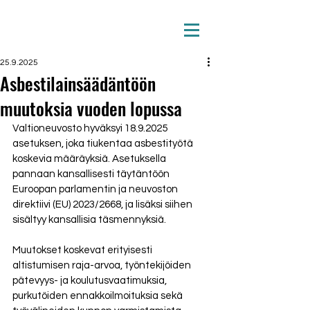
25.9.2025
Asbestilainsäädäntöön
muutoksia vuoden lopussa
Valtioneuvosto hyväksyi 18.9.2025 
asetuksen, joka tiukentaa asbestityötä 
koskevia määräyksiä. Asetuksella 
pannaan kansallisesti täytäntöön 
Euroopan parlamentin ja neuvoston 
direktiivi (EU) 2023/2668, ja lisäksi siihen 
sisältyy kansallisia täsmennyksiä.
Muutokset koskevat erityisesti 
altistumisen raja-arvoa, työntekijöiden 
pätevyys- ja koulutusvaatimuksia, 
purkutöiden ennakkoilmoituksia sekä 