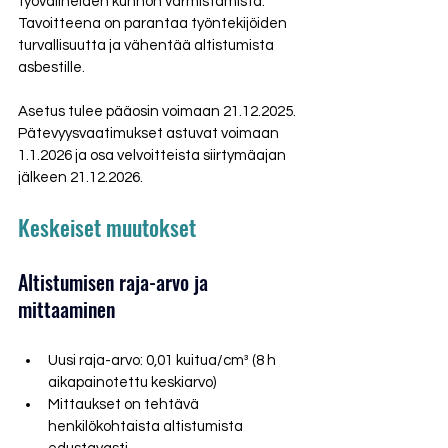
työvälineiden kunnon varmistamista. 
Tavoitteena on parantaa työntekijöiden 
turvallisuutta ja vähentää altistumista 
asbestille.
Asetus tulee pääosin voimaan 21.12.2025. 
Pätevyysvaatimukset astuvat voimaan 
1.1.2026 ja osa velvoitteista siirtymäajan 
jälkeen 21.12.2026.
Keskeiset muutokset
Altistumisen raja-arvo ja 
mittaaminen
Uusi raja-arvo: 0,01 kuitua/cm³ (8 h 
aikapainotettu keskiarvo)
Mittaukset on tehtävä 
henkilökohtaista altistumista 