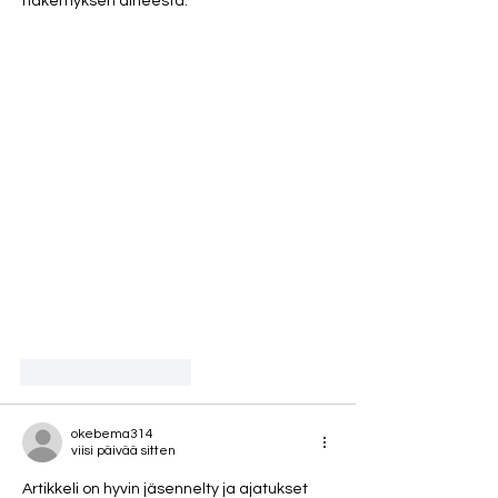
näkemyksen aiheesta.
Tykkää
vastaus
okebema314
viisi päivää sitten
Artikkeli on hyvin jäsennelty ja ajatukset 