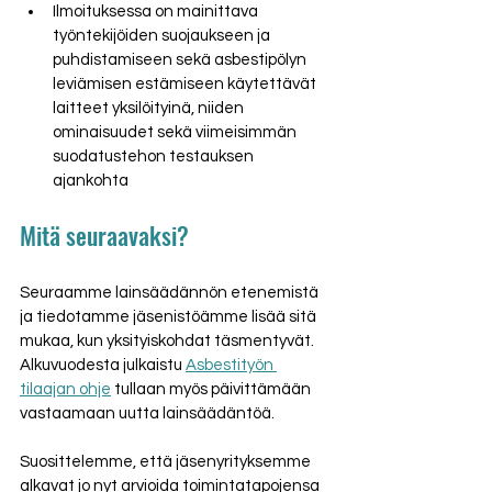
Ilmoituksessa on mainittava 
työntekijöiden suojaukseen ja 
puhdistamiseen sekä asbestipölyn 
leviämisen estämiseen käytettävät 
laitteet yksilöityinä, niiden 
ominaisuudet sekä viimeisimmän 
suodatustehon testauksen 
ajankohta
Mitä seuraavaksi?
Seuraamme lainsäädännön etenemistä 
ja tiedotamme jäsenistöämme lisää sitä 
mukaa, kun yksityiskohdat täsmentyvät. 
Alkuvuodesta julkaistu 
Asbestityön 
tilaajan ohje
 tullaan myös päivittämään 
vastaamaan uutta lainsäädäntöä.
Suosittelemme, että jäsenyrityksemme 
alkavat jo nyt arvioida toimintatapojensa 