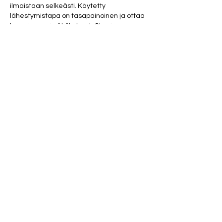
ilmaistaan selkeästi. Käytetty 
lähestymistapa on tasapainoinen ja ottaa 
huomioon eri näkökulmat. Olen jo 
lähettänyt tämän artikkelin niille, jotka 
työskentelevät samalla alalla. Ei ole 
helppoa löytää näin kattavaa ja hyvin 
esitettyä tietoa tästä aiheesta.
Tykkää
vastaus
cawimayufek248
viisi päivää sitten
Löysin tämän sisällön erityisen 
mielenkiintoiseksi ja hyvin 
dokumentoiduksi. Teksti onnistuu 
käsittelemään aihetta ilman 