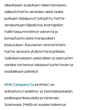
oikealaisen suojuksen rakentamiseen, 
asbesti/haitta-aineiden sekä raaka 
purkujen (käsipurut) työnjohto, haitta-
ainepurkujen kilpailutus, kvartsipölyn 
hallintasuunnitelmat valvonta ja 
konsultaatio sekä monipuoliset 
koulutukset. Rautainen ammattitaito 
haitta-aineista yhdistettynä pitkään 
työkokemukseen sekä lakien ja asetusten 
vankka tuntemus takaavat luotettavan ja 
laadukkaan palvelun.
KMA Company Oy
eli KMAC on 
erikoistunut sisäilma- ja tiivistyskorjauksiin 
pääkaupunkiseudulla ja Varsinais-
Suomessa. Meillä on vuosien kokemus 