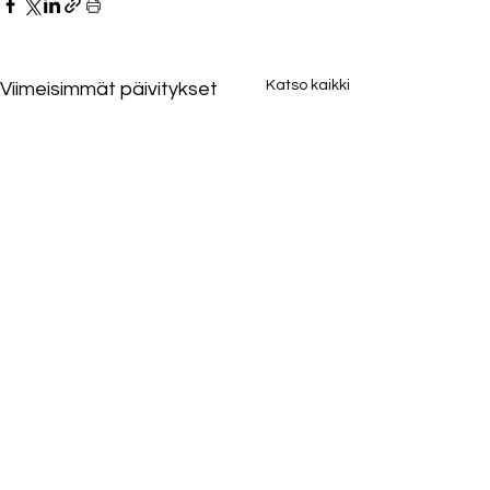
Katso kaikki
Viimeisimmät päivitykset
Kommentit