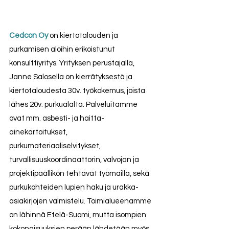
Cedcon Oy
 on kiertotalouden ja 
purkamisen aloihin erikoistunut 
konsulttiyritys. Yrityksen perustajalla, 
Janne Salosella on kierrätyksestä ja 
kiertotaloudesta 30v. työkokemus, joista 
lähes 20v. purkualalta. Palveluitamme 
ovat mm. asbesti- ja haitta-
ainekartoitukset, 
purkumateriaaliselvitykset, 
turvallisuuskoordinaattorin, valvojan ja 
projektipäällikön tehtävät työmailla, sekä 
purkukohteiden lupien haku ja urakka-
asiakirjojen valmistelu. Toimialueenamme 
on lähinnä Etelä-Suomi, mutta isompien 
kokonaisuuksien perään lähdetään myös 