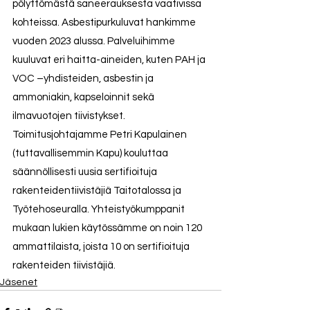
pölyttömästä saneerauksesta vaativissa 
kohteissa. Asbestipurkuluvat hankimme 
vuoden 2023 alussa. Palveluihimme 
kuuluvat eri haitta-aineiden, kuten PAH ja 
VOC –yhdisteiden, asbestin ja 
ammoniakin, kapseloinnit sekä 
ilmavuotojen tiivistykset. 
Toimitusjohtajamme Petri Kapulainen 
(tuttavallisemmin Kapu) kouluttaa 
säännöllisesti uusia sertifioituja 
rakenteidentiivistäjiä Taitotalossa ja 
Työtehoseuralla. Yhteistyökumppanit 
mukaan lukien käytössämme on noin 120 
ammattilaista, joista 10 on sertifioituja 
rakenteiden tiivistäjiä.
Jäsenet