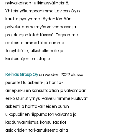
nykyaikainen tutkimusvälineistö. 
Yhteistyökumppanimme Lavicon Oy:n 
kautta pystymme täydentämään 
palveluitamme myös valvonnassa ja 
projektinjohtotehtävissä. Tarjoamme 
rautaista ammattitaitoamme 
taloyhtiöille, julkishallinnolle ja 
kiinteistöjen omistajille.
Keihäs Group Oy
 on vuoden 2022 alussa 
perustettu asbesti- ja haitta-
ainepurkujen konsultaation ja valvontaan 
erikoistunut yritys. Palveluihimme kuuluvat 
asbesti ja haitta-aineiden purun 
ulkopuolinen riippumaton valvonta ja 
laadunvarmistus, konsultaatiot 
asiakirjojen tarkastuksesta aina 